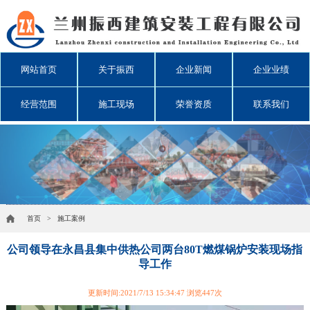
网站首页
关于振西
企业新闻
企业业绩
经营范围
施工现场
荣誉资质
联系我们
首页
> 施工案例
公司领导在永昌县集中供热公司两台80T燃煤锅炉安装现场指
导工作
更新时间:2021/7/13 15:34:47 浏览
447次