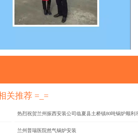
 相关推荐 =_=
热烈祝贺兰州振西安装公司临夏县土桥镇80吨锅炉顺利
兰州普瑞医院然气锅炉安装