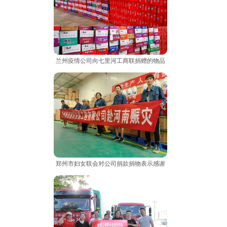
兰州疫情公司向七里河工商联捐赠的物品
郑州市妇女联会对公司捐款捐物表示感谢