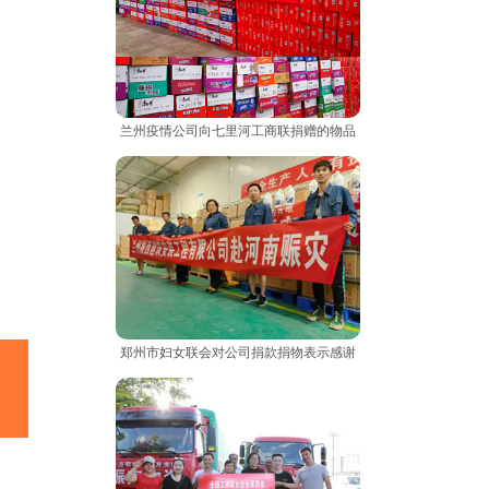
兰州疫情公司向七里河工商联捐赠的物品
郑州市妇女联会对公司捐款捐物表示感谢